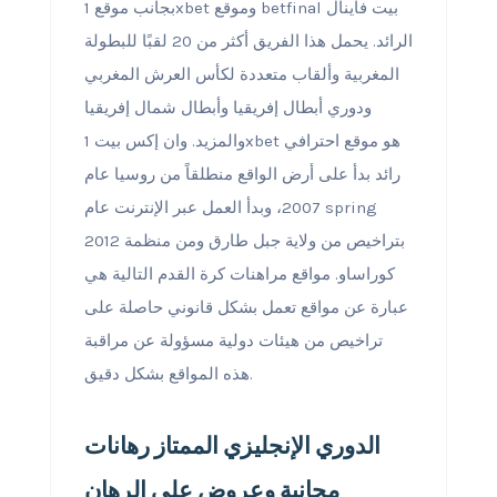
بجانب موقع 1xbet وموقع betfinal بيت فاينال
الرائد. يحمل هذا الفريق أكثر من 20 لقبًا للبطولة
المغربية وألقاب متعددة لكأس العرش المغربي
ودوري أبطال إفريقيا وأبطال شمال إفريقيا
والمزيد. وان إكس بيت 1xbet هو موقع احترافي
رائد بدأ على أرض الواقع منطلقاً من روسيا عام
2007، وبدأ العمل عبر الإنترنت عام spring
2012 بتراخيص من ولاية جبل طارق ومن منظمة
كوراساو. مواقع مراهنات كرة القدم التالية هي
عبارة عن مواقع تعمل بشكل قانوني حاصلة على
تراخيص من هيئات دولية مسؤولة عن مراقبة
هذه المواقع بشكل دقيق.
الدوري الإنجليزي الممتاز رهانات
مجانية وعروض على الرهان