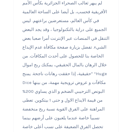
لم يبهر ثعالب الصحراء الجزائرية بكأس الأمم
الأفريقية فحسب، بل أيضا على الساحة العالمية
في كأس العالم، مستعرضين براعتهم. ليس
الجميع على دراية بالتكنولوجيا ، وقد يجد البعض
التنقل في المنصات عبر الإنترنت أمرا صعبا بعض
الشيء. تفضل بزيارة صفحة مكافأة عدم الإيداع
الخاصة بنا للحصول على أحدث المكافآت. من
خلال الرهان بالمال الحقيقي، يمكنك ربح اموال
حقيقية، إذا حققت رهانات ناجحة. يمنح” “Huge
Dice مكافآت و عروض ترويجية مهمة، من بينها
البونص الترحيبي الضخم و الذي يساوي 200%
من قيمة الايداع الاول و حتى 1 بيتكوين. تعطى
المراهنة على الفرق القوية نسبة ربح منخفضة
نسبياً خاصة عندما يلعبون على أرضهم بينما
تحصل الفرق الضعيفة على نسب أعلى خاصة