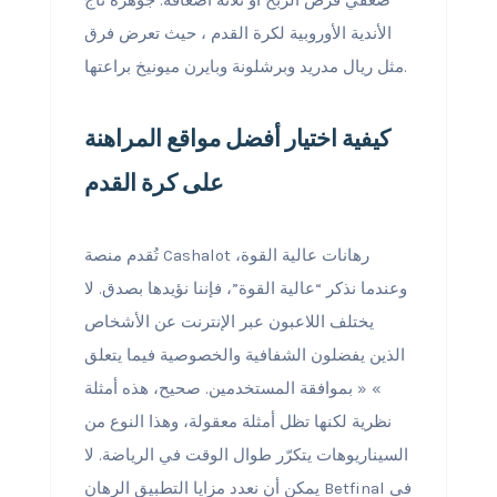
ضعفي فرص الربح أو ثلاثة أضعافه. جوهرة تاج
الأندية الأوروبية لكرة القدم ، حيث تعرض فرق
مثل ريال مدريد وبرشلونة وبايرن ميونيخ براعتها.
كيفية اختيار أفضل مواقع المراهنة
على كرة القدم
تُقدم منصة Cashalot رهانات عالية القوة،
وعندما نذكر “عالية القوة”، فإننا نؤيدها بصدق. لا
يختلف اللاعبون عبر الإنترنت عن الأشخاص
الذين يفضلون الشفافية والخصوصية فيما يتعلق
» « بموافقة المستخدمين. صحيح، هذه أمثلة
نظرية لكنها تظل أمثلة معقولة، وهذا النوع من
السيناريوهات يتكرّر طوال الوقت في الرياضة. لا
يمكن أن نعدد مزايا التطبيق الرهان Betfinal في