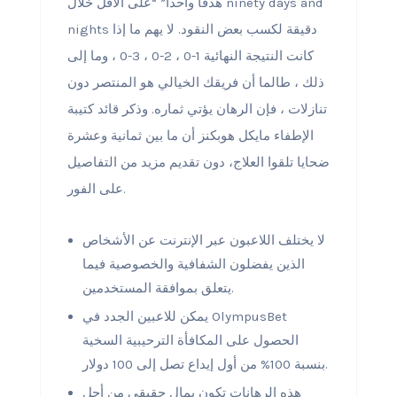
هدفًا واحدًا” “على الأقل خلال ninety days and
nights دقيقة لكسب بعض النقود. لا يهم ما إذا
كانت النتيجة النهائية 1-0 ، 2-0 ، 3-0 ، وما إلى
ذلك ، طالما أن فريقك الخيالي هو المنتصر دون
تنازلات ، فإن الرهان يؤتي ثماره. وذكر قائد كتيبة
الإطفاء مايكل هوبكنز أن ما بين ثمانية وعشرة
ضحايا تلقوا العلاج، دون تقديم مزيد من التفاصيل
على الفور.
لا يختلف اللاعبون عبر الإنترنت عن الأشخاص
الذين يفضلون الشفافية والخصوصية فيما
يتعلق بموافقة المستخدمين.
يمكن للاعبين الجدد في OlympusBet
الحصول على المكافأة الترحيبية السخية
بنسبة 100% من أول إيداع تصل إلى 100 دولار.
هذه الرهانات تكون بمال حقيقي من أجل