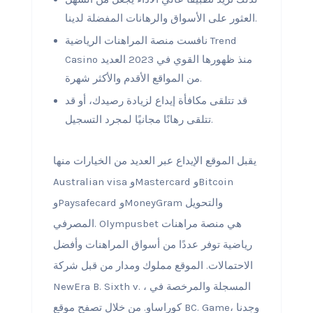
العثور على الأسواق والرهانات المفضلة لدينا.
نافست منصة المراهنات الرياضية Trend
Casino منذ ظهورها القوي في 2023 العديد
من المواقع الأقدم والأكثر شهرة.
قد تتلقى مكافأة إيداع لزيادة رصيدك، أو قد
تتلقى رهانًا مجانيًا لمجرد التسجيل.
يقبل الموقع الإيداع عبر العديد من الخيارات منها
Australian visa وMastercard وBitcoin
وPaysafecard وMoneyGram والتحويل
المصرفي. Olympusbet هي منصة مراهنات
رياضية توفر عددًا من أسواق المراهنات وأفضل
الاحتمالات. الموقع مملوك ومدار من قبل شركة
NewEra B. Sixth v. ، المسجلة والمرخصة في
كوراساو. من خلال تصفح موقع BC. Game، وجدنا