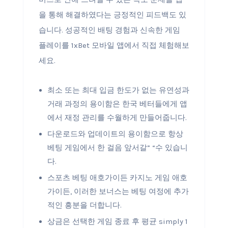
을 통해 해결하였다는 긍정적인 피드백도 있
습니다. 성공적인 배팅 경험과 신속한 게임
플레이를 1xBet 모바일 앱에서 직접 체험해보
세요.
최소 또는 최대 입금 한도가 없는 유연성과
거래 과정의 용이함은 한국 베터들에게 앱
에서 재정 관리를 수월하게 만들어줍니다.
다운로드와 업데이트의 용이함으로 항상
베팅 게임에서 한 걸음 앞서갈” “수 있습니
다.
스포츠 베팅 애호가이든 카지노 게임 애호
가이든, 이러한 보너스는 베팅 여정에 추가
적인 흥분을 더합니다.
상금은 선택한 게임 종료 후 평균 simply 1