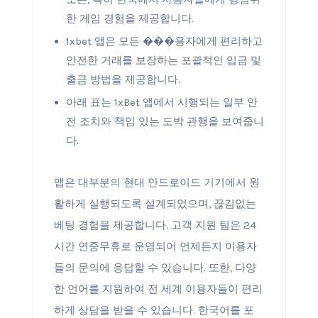
한 게임 경험을 제공합니다.
1xbet 앱은 모든 ���용자에게 편리하고
안전한 거래를 보장하는 포괄적인 입금 및
출금 방법을 제공합니다.
아래 표는 1xBet 앱에서 시행되는 일부 안
전 조치와 책임 있는 도박 관행을 보여줍니
다.
앱은 대부분의 현대 안드로이드 기기에서 원
활하게 실행되도록 설계되었으며, 끊김없는
베팅 경험을 제공합니다. 고객 지원 팀은 24
시간 연중무휴로 운영되어 언제든지 이용자
들의 문의에 응답할 수 있습니다. 또한, 다양
한 언어를 지원하여 전 세계 이용자들이 편리
하게 상담을 받을 수 있습니다. 한국어를 포