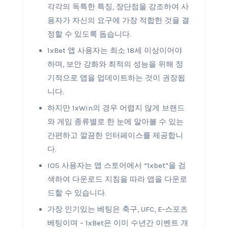
각각의 독특한 특징, 장단점을 강조하여 사
용자가 자신의 요구에 가장 적합한 것을 결
정할 수 있도록 돕습니다.
1xBet 앱 사용자는 최소 18세 이상이어야
하며, 보안 강화와 최적의 성능을 위해 정
기적으로 앱을 업데이트하는 것이 권장됩
니다.
하지만 1xWin의 경우 어렵지 않게 브랜드
와 게임 종류별로 한 눈에 알아볼 수 있는
간편하고 깔끔한 인터페이스를 제공합니
다.
IOS 사용자는 앱 스토어에서 “1xbet”을 검
색하여 다운로드 지침을 따라 앱을 다운로
드할 수 있습니다.
가장 인기있는 베팅은 축구, UFC, E-스포츠
베팅이며 – 1xBet은 이미 수년간 이벤트 개