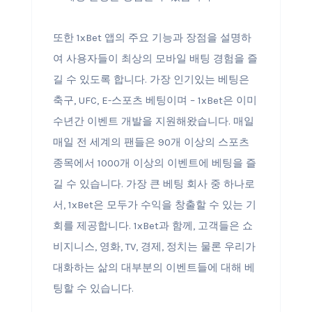
또한 1xBet 앱의 주요 기능과 장점을 설명하
여 사용자들이 최상의 모바일 배팅 경험을 즐
길 수 있도록 합니다. 가장 인기있는 베팅은
축구, UFC, E-스포츠 베팅이며 – 1xBet은 이미
수년간 이벤트 개발을 지원해왔습니다. 매일
매일 전 세계의 팬들은 90개 이상의 스포츠
종목에서 1000개 이상의 이벤트에 베팅을 즐
길 수 있습니다. 가장 큰 베팅 회사 중 하나로
서, 1xBet은 모두가 수익을 창출할 수 있는 기
회를 제공합니다. 1xBet과 함께, 고객들은 쇼
비지니스, 영화, TV, 경제, 정치는 물론 우리가
대화하는 삶의 대부분의 이벤트들에 대해 베
팅할 수 있습니다.