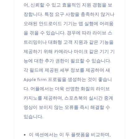
어, 신뢰할 수 있고 효율적인 지원 경험을 보
장합니다. 특정 요구 사항을 충족하지 않거나
오래된 안드로이드 기기는 앱 실행에 어려움
을 겪을 수 있습니다. 경우에 따라 라이브 스
트리밍이나 대화형 고객 지원과 같은 기능을
제공하기 위해 카메라나 마이크 같은 기기 기
능에 대한 추가 권한이 필요할 수 있습니다.
각 필드에 제공된 세부 정보를 제공하여 새
Apple firm 프로필을 생성하는 것이 좋습니
다. 어플에서는 더욱 선명한 화질의 라이브
카지노를 제공하며, 스포츠북의 실시간 중계
영상이 보이지 않는 오류를 즉시 해결할 수
있습니다.
이 섹션에서는 이 두 플랫폼을 비교하며,