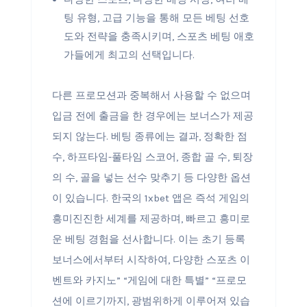
팅 유형, 고급 기능을 통해 모든 베팅 선호
도와 전략을 충족시키며, 스포츠 베팅 애호
가들에게 최고의 선택입니다.
다른 프로모션과 중복해서 사용할 수 없으며
입금 전에 출금을 한 경우에는 보너스가 제공
되지 않는다. 베팅 종류에는 결과, 정확한 점
수, 하프타임-풀타임 스코어, 종합 골 수, 퇴장
의 수, 골을 넣는 선수 맞추기 등 다양한 옵션
이 있습니다. 한국의 1xbet 앱은 즉석 게임의
흥미진진한 세계를 제공하며, 빠르고 흥미로
운 베팅 경험을 선사합니다. 이는 초기 등록
보너스에서부터 시작하여, 다양한 스포츠 이
벤트와 카지노” “게임에 대한 특별” “프로모
션에 이르기까지, 광범위하게 이루어져 있습