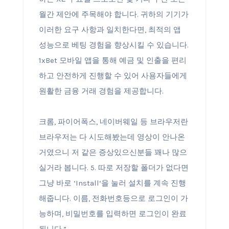
월간 제안에 주목해야 합니다. 귀하의 기기가
이러한 요구 사항과 일치한다면, 최적의 앱
성능으로 베팅 경험을 향상시킬 수 있습니다.
1xBet 모바일 앱을 통해 예금 및 인출을 편리
하고 안전하게 진행할 수 있어 사용자들에게
원활한 금융 거래 경험을 제공합니다.
크롬, 파이어폭스, 네이버웨일 등 브라우저란
브라우저는 다 시도해봤는데 영상이 안나온
거였으니 저 같은 증상있으신분들 꽤나 많으
실거라 봅니다. 5. 따로 저장할 폴더가 없다면
그냥 바로 ‘Install‘을 눌러 설치를 계속 진행
해줍니다. 이름, 전화번호등으로 로그인이 가
능하며, 비밀번호를 입력하면 로그인이 완료