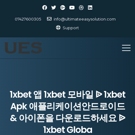
07427600305
info@ultimateeasysolution.com
Support
1xbet 앱 1xbet 모바일 ᐉ 1xbet
Apk 애플리케이션안드로이드
& 아이폰을 다운로드하세요 ᐉ
1xbet Globa