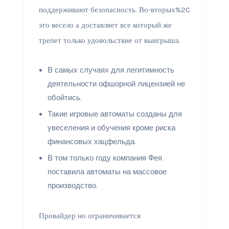
поддерживают безопасность. Во-вторых%2C
это весело а доставляет все который же
трепет только удовольствие от выигрыша.
В самых случаях для легитимность
деятельности офшорной лицензией не
обойтись.
Такие игровые автоматы созданы для
увеселения и обучения кроме риска
финансовых хацфельда.
В том только году компания Фея
поставила автоматы на массовое
производство.
Провайдер но ограничивается