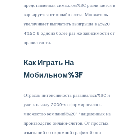
представленная символом%2C различается в
варьируется от онлайн слота. Множитель
увеличивает выплатить выигрыша в 2%2C
4%2C 6 одноиз более раз же зависимости от
правил слота.
Как Играть На
Мобильном%3F
Отрасль интенсивность развивалась%2C и
уже к началу 2000-х сформировалось
множество компаний%2C” “нацеленных на
производство онлайн-слотов. От простых
изысканий со скромной графикой они