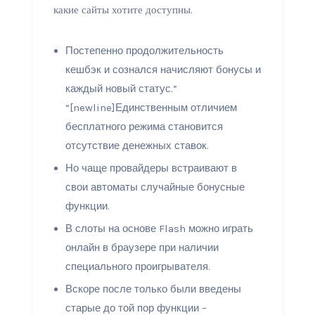
какие сайты хотите доступны.
Постепенно продолжительность
кешбэк и сознался начисляют бонусы и
каждый новый статус.”
“[newline]Единственным отличием
бесплатного режима становится
отсутствие денежных ставок.
Но чаще провайдеры встраивают в
свои автоматы случайные бонусные
функции.
В слоты на основе Flash можно играть
онлайн в браузере при наличии
специального проигрывателя.
Вскоре после только были введены
старые до той пор функции –