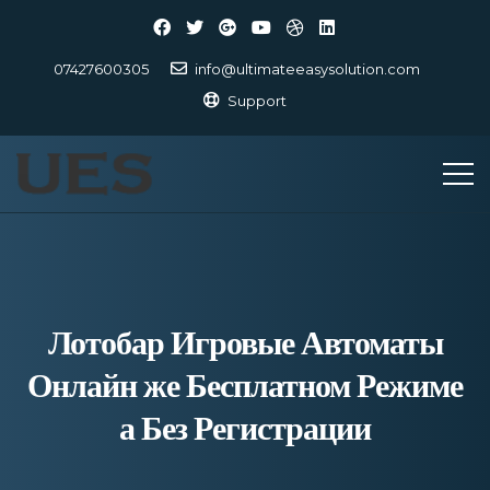
07427600305
info@ultimateeasysolution.com
Support
Лотобар Игровые Автоматы
Онлайн же Бесплатном Режиме
а Без Регистрации