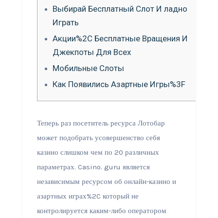
Выбирай Бесплатный Слот И ладно
Играть
Акции%2C Бесплатные Вращения И
Джекпоты Для Всех
Мобильные Слоты
Как Появились Азартные Игры%3F
Теперь раз посетитель ресурса Лотобар
может подобрать усовершенство себя
казино слишком чем по 20 различных
параметрах. Casino. guru является
независимым ресурсом об онлайн-казино и
азартных играх%2C который не
контролируется каким-либо оператором