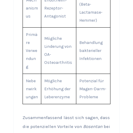
Mech
Endothelin-
(Beta-
anism
Rezeptor-
Lactamase-
us
Antagonist
Hemmer)
Primä
Mögliche
re
Behandlung
Linderung von
Verwe
bakterieller
OA-
ndun
Infektionen
Osteoarthritis
g
Nebe
Mögliche
Potenzial für
nwirk
Erhöhung der
Magen-Darm-
ungen
Leberenzyme
Probleme
Zusammenfassend lässt sich sagen, dass
die potenziellen Vorteile von
Bosentan
bei