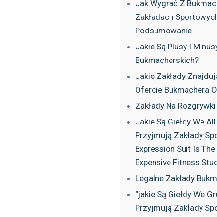
Jak Wygrać Z Bukmac
Zakładach Sportowyc
Podsumowanie
Jakie Są Plusy I Minu
Bukmacherskich?
Jakie Zakłady Znajduj
Ofercie Bukmachera O
Zakłady Na Rozgrywki 
Jakie Są Giełdy We Al
Przyjmują Zakłady Sp
Expression Suit Is The 
Expensive Fitness Stu
Legalne Zakłady Bukm
“jakie Są Giełdy We G
Przyjmują Zakłady Sp