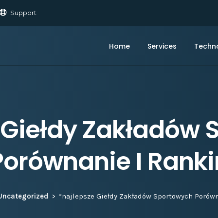
Support
Home
Services
Techn
 Giełdy Zakładów
Porównanie I Ranki
Uncategorized
“najlepsze Giełdy Zakładów Sportowych Porówn