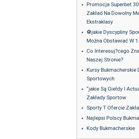
Promocja Superbet 30
Zakład Na Dowolny Me
Ekstraklasy
⚽jakie Dyscypliny Spo
Można Obstawiać W 1
Co Interesuj?cego Zna
Naszej Stronie?
Kursy Bukmacherskie
Sportowych
“jakie Są Giełdy I Actu
Zakłady Sportow
Sporty T Ofercie Zakł
Najlepsi Polscy Bukma
Kody Bukmacherskie