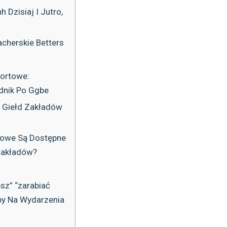
 Dzisiaj I Jutro,
cherskie Betters
portowe:
nik Po Ggbe
y Giełd Zakładów
rtowe Są Dostępne
Zakładów?
sz” “zarabiać
py Na Wydarzenia