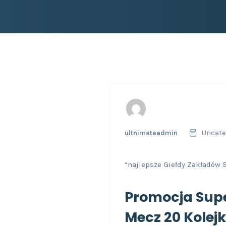
ultnimateadmin
Uncate
“najlepsze Giełdy Zakładów
Promocja Supe
Mecz 20 Kolejk