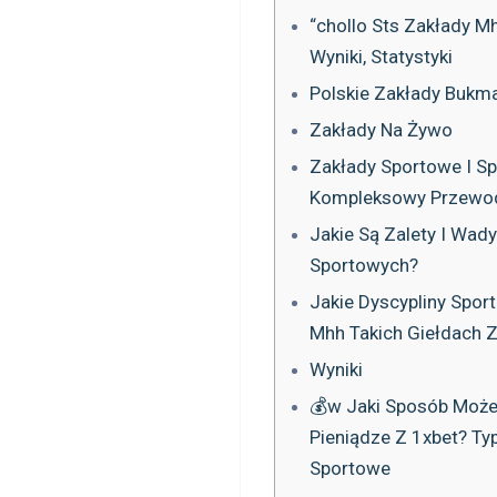
“chollo Sts Zakłady Mhh
Wyniki, Statystyki
Polskie Zakłady Bukma
Zakłady Na Żywo
Zakłady Sportowe I S
Kompleksowy Przewod
Jakie Są Zalety I Wad
Sportowych?
Jakie Dyscypliny Spo
Mhh Takich Giełdach 
Wyniki
💰w Jaki Sposób Może
Pieniądze Z 1xbet? Ty
Sportowe