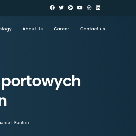
ology
About Us
Career
Contact us
 Sportowych
n
anie I Rankin