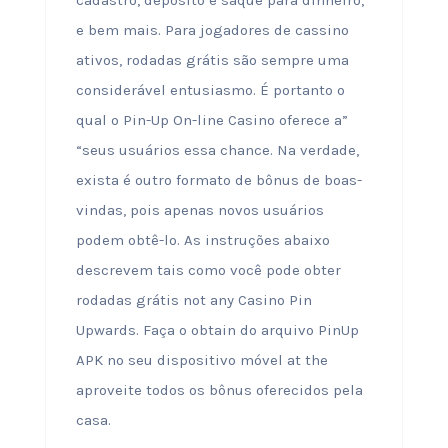
cadastro, depósito e saque para dinheiro,
e bem mais. Para jogadores de cassino
ativos, rodadas grátis são sempre uma
considerável entusiasmo. É portanto o
qual o Pin-Up On-line Casino oferece a”
“seus usuários essa chance. Na verdade,
exista é outro formato de bônus de boas-
vindas, pois apenas novos usuários
podem obtê-lo. As instruções abaixo
descrevem tais como você pode obter
rodadas grátis not any Casino Pin
Upwards. Faça o obtain do arquivo PinUp
APK no seu dispositivo móvel at the
aproveite todos os bônus oferecidos pela
casa.