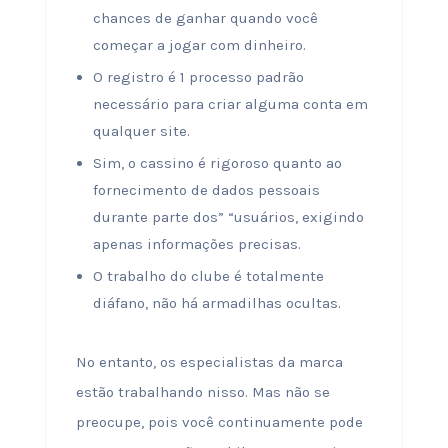
chances de ganhar quando você
começar a jogar com dinheiro.
O registro é 1 processo padrão
necessário para criar alguma conta em
qualquer site.
Sim, o cassino é rigoroso quanto ao
fornecimento de dados pessoais
durante parte dos” “usuários, exigindo
apenas informações precisas.
O trabalho do clube é totalmente
diáfano, não há armadilhas ocultas.
No entanto, os especialistas da marca
estão trabalhando nisso. Mas não se
preocupe, pois você continuamente pode