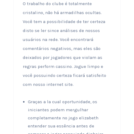
O trabalho do clube é totalmente
cristalino, não há armadilhas ocultas.
Você tem a possibilidade de ter certeza
disto se ler since análises de nossos
usuários na rede. Você encontrará
comentários negativos, mas eles são
deixados por jogadores que violam as
regras perform cassino. Jogue limpo e
você possuindo certeza ficará satisfeito
com nosso internet site.
Graças a la cual oportunidade, os
iniciantes podem mergulhar
completamente no jogo elizabeth
entender sua essência antes de