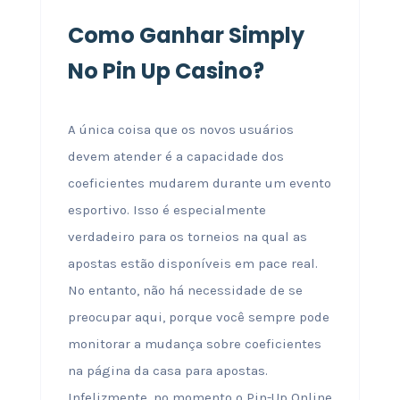
Como Ganhar Simply
No Pin Up Casino?
A única coisa que os novos usuários
devem atender é a capacidade dos
coeficientes mudarem durante um evento
esportivo. Isso é especialmente
verdadeiro para os torneios na qual as
apostas estão disponíveis em pace real.
No entanto, não há necessidade de se
preocupar aqui, porque você sempre pode
monitorar a mudança sobre coeficientes
na página da casa para apostas.
Infelizmente, no momento o Pin-Up Online