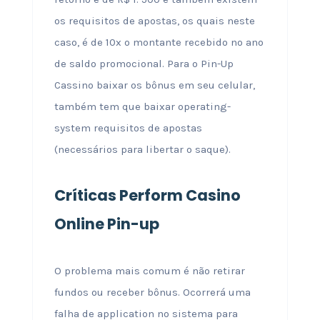
os requisitos de apostas, os quais neste
caso, é de 10x o montante recebido no ano
de saldo promocional. Para o Pin-Up
Cassino baixar os bônus em seu celular,
também tem que baixar operating-
system requisitos de apostas
(necessários para libertar o saque).
Críticas Perform Casino
Online Pin-up
O problema mais comum é não retirar
fundos ou receber bônus. Ocorrerá uma
falha de application no sistema para