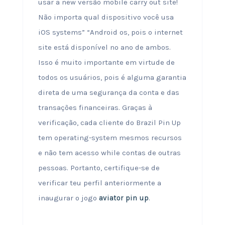
usar a new versão mobile carry out site!
Não importa qual dispositivo você usa
iOS systems” “Android os, pois o internet
site está disponível no ano de ambos.
Isso é muito importante em virtude de
todos os usuários, pois é alguma garantia
direta de uma segurança da conta e das
transações financeiras. Graças à
verificação, cada cliente do Brazil Pin Up
tem operating-system mesmos recursos
e não tem acesso while contas de outras
pessoas. Portanto, certifique-se de
verificar teu perfil anteriormente a
inaugurar o jogo
aviator pin up
.