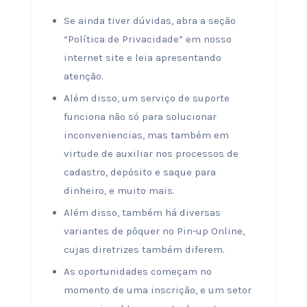
Se ainda tiver dúvidas, abra a seção
“Política de Privacidade” em nosso
internet site e leia apresentando
atenção.
Além disso, um serviço de suporte
funciona não só para solucionar
inconveniencias, mas também em
virtude de auxiliar nos processos de
cadastro, depósito e saque para
dinheiro, e muito mais.
Além disso, também há diversas
variantes de pôquer no Pin-up Online,
cujas diretrizes também diferem.
As oportunidades começam no
momento de uma inscrição, e um setor