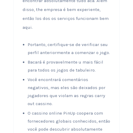
encontrar absolutamente tudo aca. Além
disso, the empresa é bem experiente,
então los dos os serviços funcionam bem
aqui.
Portanto, certifique-se de verificar seu
perfil anteriormente a comenzar o jogo.
Bacará é provavelmente u mais fácil
para todos os jogos de tabuleiro.
Você encontrará comentários
negativos, mas eles são deixados por
jogadores que violam as regras carry
out cassino.
O cassino online PinUp coopera com
fornecedores globais conhecidos, então
você pode descubrir absolutamente