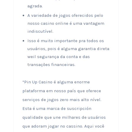
agrada.
A variedade de jogos oferecidos pelo
nosso casino online é uma vantagem
indiscutível.
Isso é muito importante pra todos os
usuários, pois é alguma garantia direta
weil segurança da conta e das
transações financeiras.
“Pin Up Casino é alguma enorme
plataforma em nosso país que oferece
serviços de jogos zero mais alto nível.
Esta é uma marca de suscripción
qualidade que une milhares de usuários
que adoram jogar no cassino. Aqui você