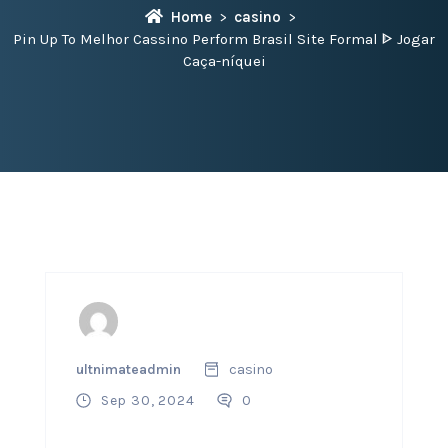
Home
casino
Pin Up To Melhor Cassino Perform Brasil Site Formal ᐈ Jogar
Caça-níquei
ultnimateadmin
casino
Sep 30, 2024
0